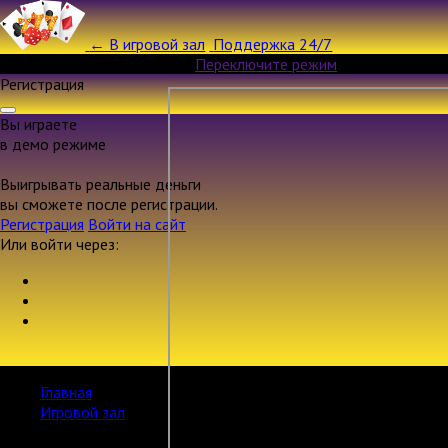
← В игровой зал
Поддержка 24/7
Вы играете в демо-режиме.
Переключите режим
и выигрывайте 
Регистрация
Вы играете
в демо режиме
Выигрывать реальные деньги
вы сможете после регистрации.
Регистрация
Войти на сайт
Или войти через:
Главная
Игровой зал
Arising Phoenix