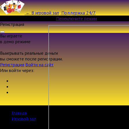
← В игровой зал
Поддержка 24/7
Вы играете в демо-режиме.
Переключите режим
и выигрывайте 
Регистрация
Вы играете
в демо режиме
Выигрывать реальные деньги
вы сможете после регистрации.
Регистрация
Войти на сайт
Или войти через:
Главная
Игровой зал
Pirates Charm