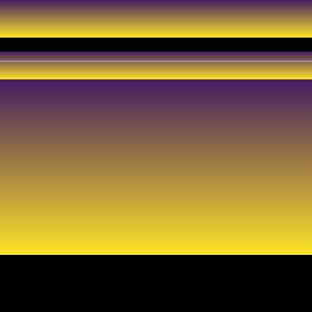
реальные деньги.