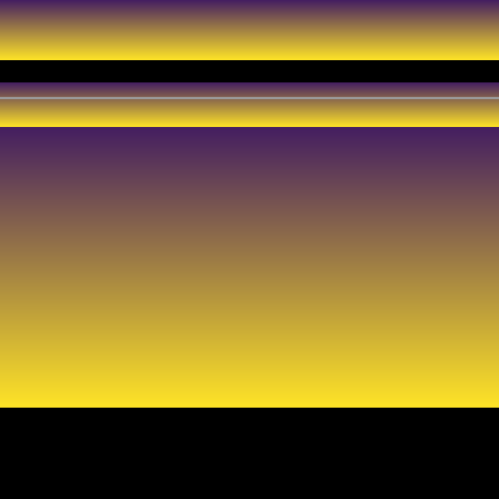
реальные деньги.