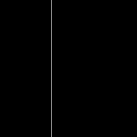
Hypno Hippo