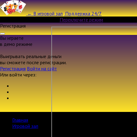
← В игровой зал
Поддержка 24/7
Вы играете в демо-режиме.
Переключите режим
и выигрывайте 
Регистрация
Вы играете
в демо режиме
Выигрывать реальные деньги
вы сможете после регистрации.
Регистрация
Войти на сайт
Или войти через:
Главная
Игровой зал
Lucky Twins