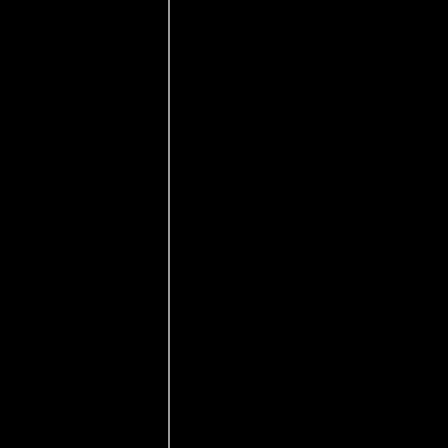
Lucky Twins