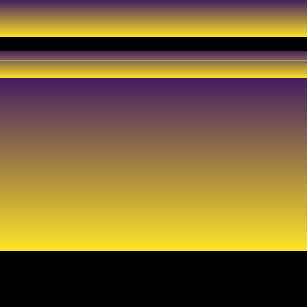
реальные деньги.