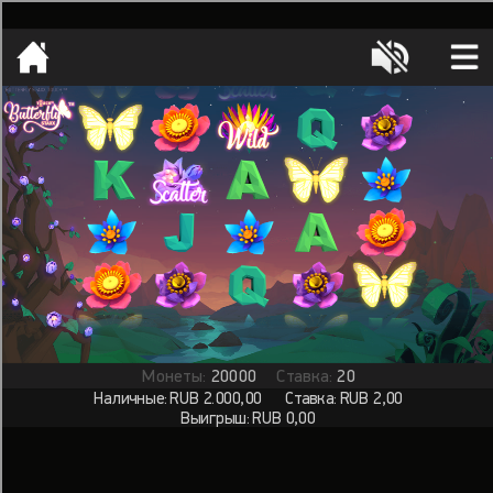
[object HTMLMetaElement]
пополнить счет