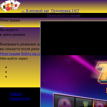
← В игровой зал
Поддержка 24/7
Вы играете в демо-режиме.
Переключите режим
и выигрывайте 
Регистрация
Вы играете
в демо режиме
Выигрывать реальные деньги
вы сможете после регистрации.
Регистрация
Войти на сайт
Или войти через:
Главная
Игровой зал
Twin Spin