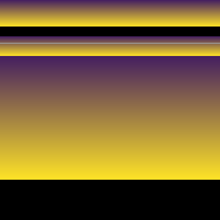
реальные деньги.