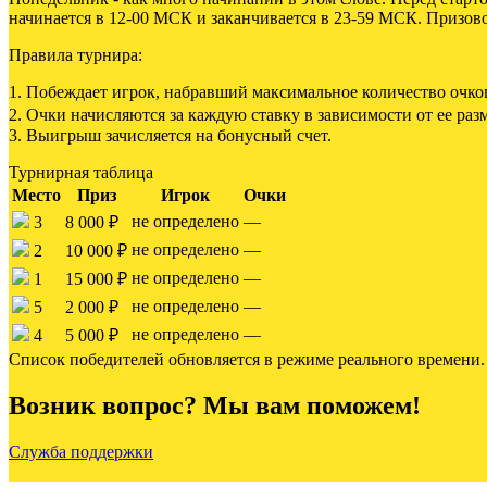
начинается в 12-00 МСК и заканчивается в 23-59 МСК. Призово
Правила турнира:
1. Побеждает игрок, набравший максимальное количество очко
2. Очки начисляются за каждую ставку в зависимости от ее раз
3. Выигрыш зачисляется на бонусный счет.
Турнирная таблица
Место
Приз
Игрок
Очки
не определено
—
3
8 000 ₽
не определено
—
2
10 000 ₽
не определено
—
1
15 000 ₽
не определено
—
5
2 000 ₽
не определено
—
4
5 000 ₽
Список победителей обновляется в режиме реального времени
Возник вопрос? Мы вам поможем!
Служба поддержки