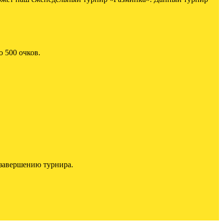
о 500 очков.
 завершению турнира.