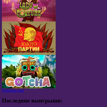
user_1773309
Lucky Lady's Charm Deluxe
user_1773309
10 000 руб.
Dolphin's Pearl Deluxe
Markmark
5 100 руб.
Blackjack
Alex Buh
15 520 руб.
Book of Ra Deluxe
***1749
7 000 руб.
Roulette
Показать еще
user_1238535
9 720 руб.
Последние выигрыши:
Book of Ra